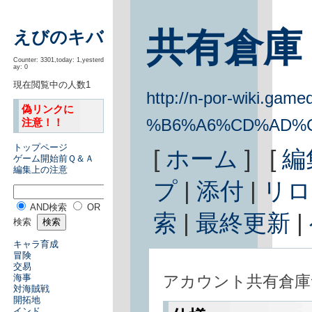
共有倉庫
えびのキバ
Counter: 3301,today: 1,yesterd
ay: 0
現在閲覧中の人数1
http://n-por-wiki.gamed
偽リンクに
%B6%A6%CD%AD%
注意！！
トップページ
[
ホーム
] [
編
ゲーム開始前Ｑ＆Ａ
編集上の注意
プ
|
添付
|
リロ
AND検索
OR
索
|
最終更新
|
検索
キャラ育成
冒険
交易
アカウント共有倉庫
海事
対海賊戦
開拓地
インド