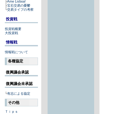
├
Ame Lisboa!
├
宝石交易の憂鬱
└
交易タイプの考察
投資戦
投資戦概要
大投資戦
情報戦
情報戦について
各種協定
復興議会承認
復興議会未承認
└
有志による協定
その他
Ｔｉｐｓ