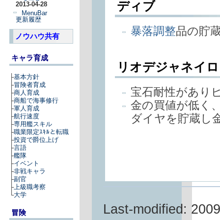
ディブ
2013-04-28
MenuBar
更新履歴
暴落調整
品の貯
ノウハウ共有
キャラ育成
リオデジャネイロ
├
基本方針
├
冒険者育成
宝石耐性があり
├
商人育成
├
商船で海事修行
金の買値が低く
├
軍人育成
ダイヤを貯蔵し
├
航行速度
├
専用艦スキル
├
職業限定ｽｷﾙと転職
├
投資で爵位上げ
├
言語
├
艦隊
├
イベント
├
非戦キャラ
├
副官
├
上級職考察
└
大学
Last-modified: 200
冒険