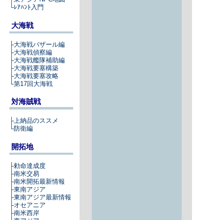
└
ﾚｱﾊﾝﾄ入門
大海戦
├
大海戦バザール編
├
大海戦偵察編
├
大海戦艦隊補助編
├
大海戦要塞構築
├
大海戦要塞攻略
└
第17回大海戦
対海賊戦
├
上納品のススメ
└
防衛編
開拓地
├
勅命達成度
├
南米交易
├
南米開拓最新情報
├
東南アジア
├
東南アジア最新情報
├
オセアニア
├
南米西岸