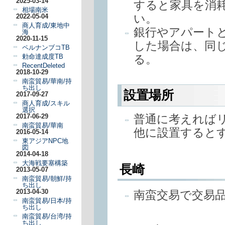
2025-03-14
すると家具を消
相場南米
い。
2022-05-04
商人育成/東地中
銀行やアパート
海
2020-11-15
した場合は、同
ペルナンブコTB
る。
勅命達成度TB
RecentDeleted
2018-10-29
南蛮貿易/華南/持
ち出し
設置場所
2017-09-27
商人育成/スキル
選択
普通に考えれば
2017-06-29
南蛮貿易/華南
他に設置すると
2016-05-14
東アジアNPC地
図
2014-04-18
大海戦要塞構築
長崎
2013-05-07
南蛮貿易/朝鮮/持
ち出し
南蛮交易で交易
2013-04-30
南蛮貿易/日本/持
ち出し
南蛮貿易/台湾/持
ち出し