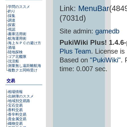
Link:
MenuBar
(484
├
学問のススメ
├
釣り
(7031d)
├
採集
├
調達
├
探索
Site admin:
gamedb
├
視認
├
書庫活用術
├
航海運用術
PukiWiki Plus! 1.4.6
├
海上ＮＰＣの避け方
├
酒場
Plus Team
. License is
├
陸地探検
├
ゴア北艦隊
Based on
"PukiWiki"
.
├
沈没船
├
測量無し遠距離航海
time: 0.007 sec.
└
複数クエ同時受け
交易
├
相場情報
├
出納簿のススメ
├
地域別交易路
├
宝石交易
├
香料交易
├
香辛料交易
├
貴金属交易
├
織物交易