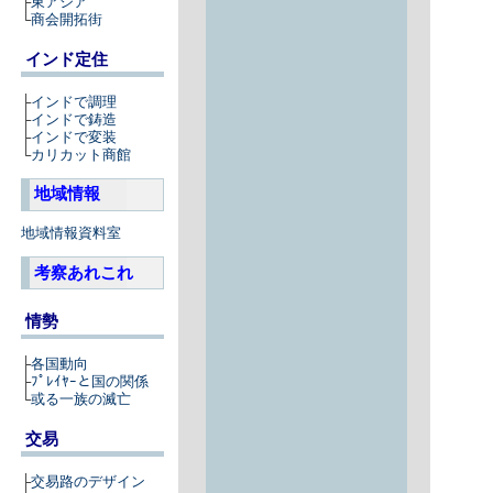
├
東アジア
└
商会開拓街
インド定住
├
インドで調理
├
インドで鋳造
├
インドで変装
└
カリカット商館
地域情報
地域情報資料室
考察あれこれ
情勢
├
各国動向
├
ﾌﾟﾚｲﾔｰと国の関係
└
或る一族の滅亡
交易
├
交易路のデザイン