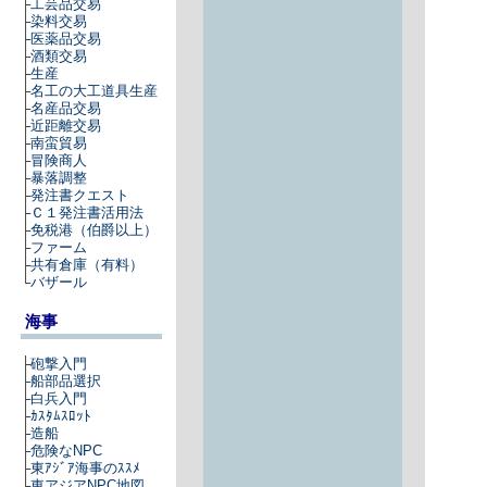
├
工芸品交易
├
染料交易
├
医薬品交易
├
酒類交易
├
生産
├
名工の大工道具生産
├
名産品交易
├
近距離交易
├
南蛮貿易
├
冒険商人
├
暴落調整
├
発注書クエスト
├
Ｃ１発注書活用法
├
免税港（伯爵以上）
├
ファーム
├
共有倉庫（有料）
└
バザール
海事
├
砲撃入門
├
船部品選択
├
白兵入門
├
ｶｽﾀﾑｽﾛｯﾄ
├
造船
├
危険なNPC
├
東ｱｼﾞｱ海事のｽｽﾒ
├
東アジアNPC地図