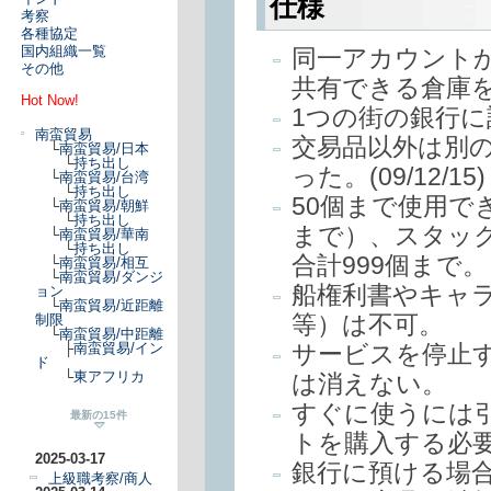
仕様
考察
各種協定
国内組織一覧
同一アカウント
その他
共有できる倉庫
Hot Now!
1つの街の銀行
南蛮貿易
交易品以外は別
└
南蛮貿易/日本
└
持ち出し
った。(09/12/15)
└
南蛮貿易/台湾
└
持ち出し
50個まで使用できる
└
南蛮貿易/朝鮮
└
持ち出し
まで）、スタック
└
南蛮貿易/華南
└
持ち出し
合計999個まで。
└
南蛮貿易/相互
└
南蛮貿易/ダンジ
船権利書やキャ
ョン
└
南蛮貿易/近距離
等）は不可。
制限
└
南蛮貿易/中距離
サービスを停止
├
南蛮貿易/イン
ド
└
東アフリカ
は消えない。
すぐに使うには
最新の15件
トを購入する必
2025-03-17
銀行に預ける場
上級職考察/商人