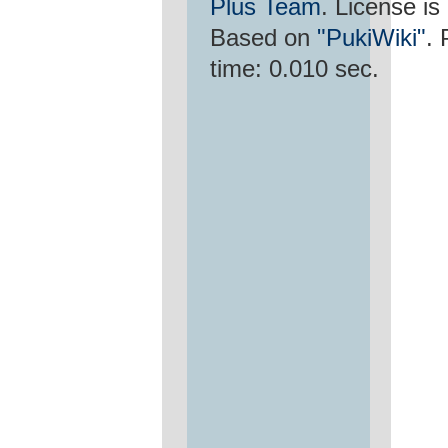
Plus Team
. License is
Based on
"PukiWiki"
.
time: 0.010 sec.