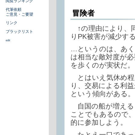
閲覧ランキング
代筆依頼
冒険者
ご意見・ご要望
リンク
↑の理由により、
ブラックリスト
りPK被害が減少す
edit
…というのは、あく
は相当な敵対度が必
を歩くのが実状だ。
とはいえ気休め程
り、交易による利益
という傾向がある。
自国の船が増える
ことでもあるので、
的に参加しよう。
たとえ一口であっ