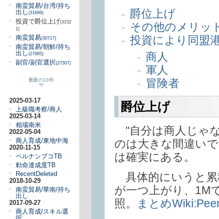
南蛮貿易/台湾/持ち
爵位上げ
出し
(31699)
投資で爵位上げ
(3152
その他のメリッ
1)
投資により同盟
南蛮貿易
(30717)
南蛮貿易/朝鮮/持ち
出し
商人
(27895)
副官/副官選択
(27307)
軍人
冒険者
最新の10件
2025-03-17
爵位上げ
上級職考察/商人
2025-03-14
相場南米
"自分は商人じゃな
2022-05-04
商人育成/東地中海
のは大きな間違いで
2020-11-15
は確実にある。
ペルナンブコTB
勅命達成度TB
RecentDeleted
具体的にいうと累積
2018-10-29
が一つ上がり、1M
南蛮貿易/華南/持ち
出し
照。
まとめWiki:Peer
2017-09-27
商人育成/スキル選
択