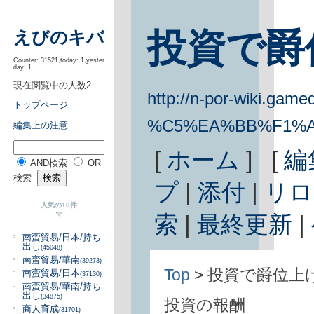
投資で爵
えびのキバ
Counter: 31521,today: 1,yester
day: 1
現在閲覧中の人数2
http://n-por-wiki.gamed
トップページ
%C5%EA%BB%F1%
編集上の注意
[
ホーム
] [
編
AND検索
OR
検索
プ
|
添付
|
リロ
人気の10件
索
|
最終更新
|
南蛮貿易/日本/持ち
出し
(45048)
南蛮貿易/華南
(39273)
Top
> 投資で爵位上
南蛮貿易/日本
(37130)
南蛮貿易/華南/持ち
出し
(34875)
投資の報酬
商人育成
(31701)