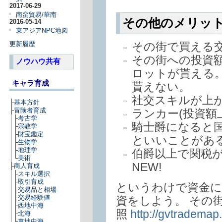
2017-06-29
南蛮貿易/華南
その他のメリッ
2016-05-14
東アジアNPC地図
その街で買える
更新履歴
その街への投資
ノウハウ共有
ロットが貰える
キャラ育成
貰えない。
社交スキルが上
├
基本方針
├
冒険者育成
ランカー(投資額
│├
考古学
騎士爵になると
│├
宗教学
│├
財宝鑑定
といいことがあ
│├
生物学
│├
地理学
伯爵以上で関税
│└
美術
NEW!
├
商人育成
│├
スキル選択
│├
取引育成
というわけで資金に
│├
交易品と相場
│├
交易経験値
資をしよう。 その
│├
西地中海
照
http://gvtrademap.
│├
北海
│├
東地中海