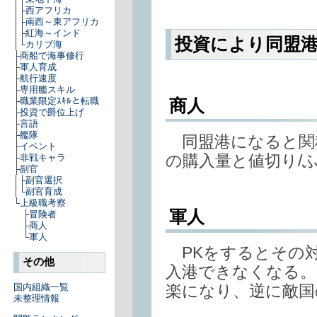
│├
西アフリカ
│├
南西～東アフリカ
│├
紅海～インド
投資により同盟
│└
カリブ海
├
商船で海事修行
├
軍人育成
├
航行速度
├
専用艦スキル
商人
├
職業限定ｽｷﾙと転職
├
投資で爵位上げ
├
言語
├
艦隊
同盟港になると関
├
イベント
の購入量と値切り/
├
非戦キャラ
├
副官
│├
副官選択
│└
副官育成
└
上級職考察
軍人
├
冒険者
├
商人
└
軍人
PKをするとその対
その他
入港できなくなる。
楽になり、逆に敵国
国内組織一覧
未整理情報