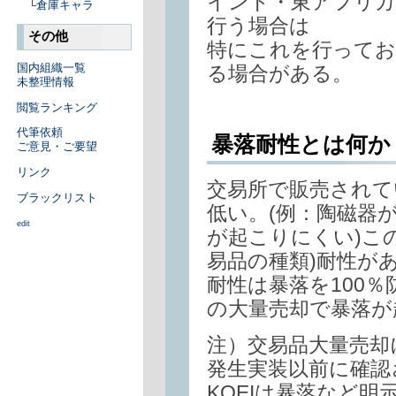
インド・東アフリカ
└
倉庫キャラ
行う場合は
その他
特にこれを行ってお
国内組織一覧
る場合がある。
未整理情報
閲覧ランキング
代筆依頼
暴落耐性とは何か
ご意見・ご要望
リンク
交易所で販売されて
ブラックリスト
低い。(例：陶磁器
edit
が起こりにくい)この
易品の種類)耐性が
耐性は暴落を100
の大量売却で暴落が
注）交易品大量売却
発生実装以前に確認
KOEIは暴落など