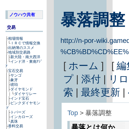
暴落調整
ノウハウ共有
交易
├
相場情報
http://n-por-wiki.gamed
│└
ＩＲＣで情報交換
├
出納簿のススメ
%CB%BD%CD%EE%
├
地域別交易路
│├
新大陸・南大西洋
│└
インド洋・東南ｱｼﾞ
[
ホーム
] [
編
ｱ
├
宝石交易
│├
サンゴ
プ
|
添付
|
リロ
│├
象牙
│├
琥珀
索
|
最終更新
|
│├
ダイヤモンド
│｜└
ダイヤリレー
│├
インド宝石
│├
ピンクダイヤモン
ド
Top
> 暴落調整
│├
トパーズ
│├
インカローズ
│└
真珠
暴落とは何か
├
香料交易