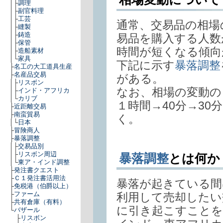
│├
調理
│├
副官料理
│├
工芸
通常、交易品の相場
│├
縫製
│├
鋳造
易品を購入する人数
│├
保管
時間が短くなる傾向
│├
造船素材
│└
家具
下記に示す
暴落調整
├
名工の大工道具生産
├
名産品交易
がある。
│├
リスボン
なお、相場の変動の
│├
インド・アフリカ
│└
カリブ
１時間→40分→30
├
近距離交易
├
南蛮貿易
く。
│└
日本
├
冒険商人
├
暴落調整
│├
交易品別
│├
リスボン周辺
暴落調整
とは何か
│└
東ア・インド調整
├
発注書クエスト
├
Ｃ１発注書活用法
暴落が起きている間
├
免税港（伯爵以上）
├
ファーム
利用して売却したい
├
共有倉庫（有料）
に引き起こすことを
└
バザール
├
リスボン