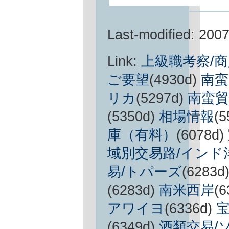
Last-modified: 200
Link:
上級職考察/
ご要望
(4930d)
南蛮
リカ
(5297d)
南蛮貿
(5350d)
相場情報
(5
庫（有料）
(6078d)
域別交易路/インド
易/トパーズ
(6283d
(6283d)
南米西岸
(6
アワイヨ
(6336d)
(6349d)
酒類交易/