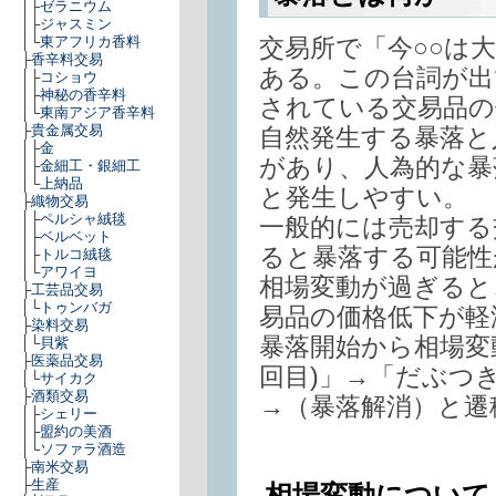
│├
ゼラニウム
│├
ジャスミン
交易所で「今○○は
│└
東アフリカ香料
├
香辛料交易
ある。この台詞が出
│├
コショウ
│├
神秘の香辛料
されている交易品の
│└
東南アジア香辛料
├
貴金属交易
自然発生する暴落と
│├
金
があり、人為的な暴
│├
金細工・銀細工
│└
上納品
と発生しやすい。
├
織物交易
│├
ペルシャ絨毯
一般的には売却する
│├
ベルベット
ると暴落する可能性
│├
トルコ絨毯
│└
アワイヨ
相場変動が過ぎると
├
工芸品交易
│└
トゥンバガ
易品の価格低下が軽
├
染料交易
暴落開始から相場変
│└
貝紫
├
医薬品交易
回目)」→「だぶつき
│└
サイカク
├
酒類交易
→（暴落解消）と遷
│├
シェリー
│├
盟約の美酒
│└
ソファラ酒造
├
南米交易
├
生産
相場変動について