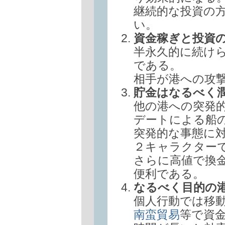
継続的な投資の
い。
資金稼ぎと投資
半永久的に続け
である。
相手が港への攻
貯金はなるべく
他の港への突発
デートによる船
突発的な事態に
２キャラクター
さらに高値で換
便利である。
なるべく目的の
個人行動では移
南蛮貿易
等で資