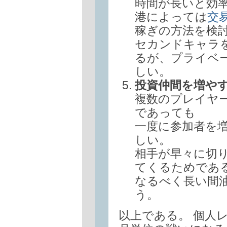
時間が長いと効
港によっては
交
稼ぎの方法を検
セカンドキャラ
るが、プライベ
しい。
投資仲間を増や
複数のプレイヤ
であっても
一度に参加者を
しい。
相手が早々に切
てくるためであ
なるべく長い間
う。
以上である。 個人