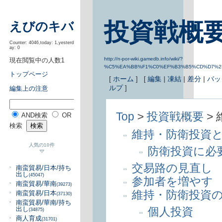
投資戦概要
えびのキバ
Counter: 4046,today: 1,yesterd
ay: 0
http://n-por-wiki.gamedb.info/wiki/?
現在閲覧中の人数1
%C5%EA%BB%F1%C0%EF%B3%B5%CD%D7%2
トップページ
[
ホーム
] [
編集
|
凍結
|
差分
|
バッ
ルプ
]
編集上の注意
Top
>
投資戦概要
>
AND検索
OR
検索
維持・防衛投資
人気の10件
防衛投資に必
交易路の見直し
南蛮貿易/日本/持ち
出し
(45047)
参加者を増やす
南蛮貿易/華南
(39273)
維持・防衛投資
南蛮貿易/日本
(37130)
南蛮貿易/華南/持ち
個人投資
出し
(34875)
商人育成
(31701)