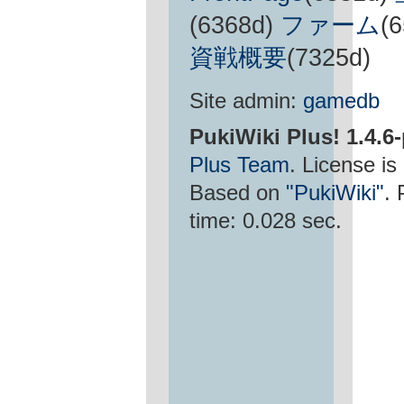
(6368d)
ファーム
(
資戦概要
(7325d)
Site admin:
gamedb
PukiWiki Plus! 1.4.6
Plus Team
. License is
Based on
"PukiWiki"
.
time: 0.028 sec.