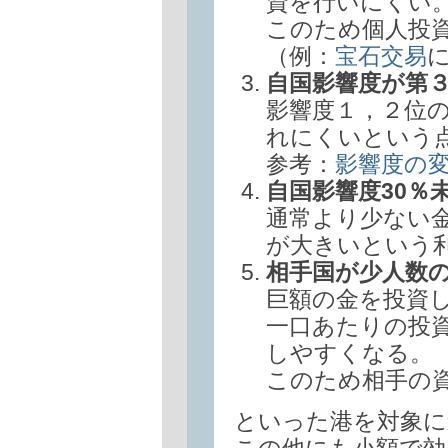
資を行いにくい
このため個人投
（例：
宝石交易
自国影響度が第
影響度１，２位
れにくいという
参考：
影響度の
自国影響度30％
通常より少ない
が大きいという
相手国が少人数
巨額の金を投資
一口あたりの投
しやすくなる。
このため相手の
といった港を対象に
この他にも小額で効