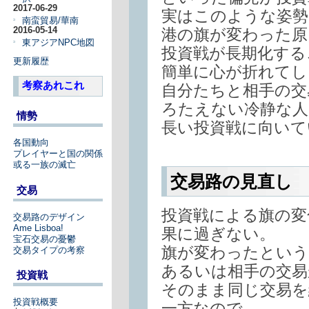
2017-06-29
実はこのような姿勢
南蛮貿易/華南
2016-05-14
港の旗が変わった原
東アジアNPC地図
投資戦が長期化する
更新履歴
簡単に心が折れてし
考察あれこれ
自分たちと相手の交
ろたえない冷静な人
情勢
長い投資戦に向いて
各国動向
プレイヤーと国の関係
或る一族の滅亡
交易路の見直し
交易
投資戦による旗の変
交易路のデザイン
Ame Lisboa!
果に過ぎない。
宝石交易の憂鬱
旗が変わったという
交易タイプの考察
あるいは相手の交易
投資戦
そのまま同じ交易を
投資戦概要
一方なので、