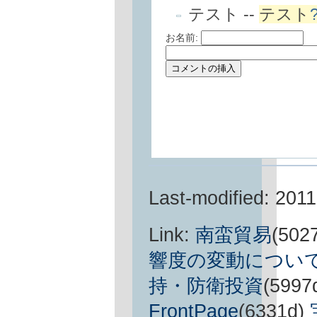
テスト --
テスト
お名前:
Last-modified: 201
Link:
南蛮貿易
(502
響度の変動につい
持・防衛投資
(5997
FrontPage
(6331d)