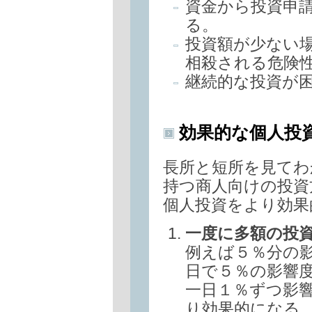
資金から投資申
る。
投資額が少ない
相殺される危険
継続的な投資が
効果的な個人投
長所と短所を見てわ
持つ商人向けの投資
個人投資をより効果
一度に多額の投
例えば５％分の
日で５％の影響
一日１％ずつ影
り効果的になる