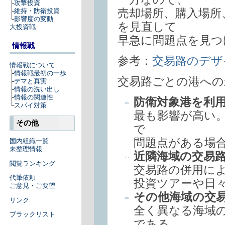
├
攻撃投資
売却場所、購入場所
├
維持・防衛投資
└
影響度の変動
を見直して
大投資戦
早急に問題点を見つ
情報戦
参考：
交易路のデザ
情報戦について
├
情報戦最初の一歩
交易路ごとの港への
├
デマと真実
├
情報の洗い出し
├
情報の関連性
防衛対象港を利
└
スパイ対策
最も影響が高い
その他
で
問題点がある場
国内組織一覧
未整理情報
近隣海域の交易
閲覧ランキング
交易路の併用に
代筆依頼
投資ツアーや日
ご意見・ご要望
その他海域の交
リンク
全く異なる海域
ブラックリスト
である。