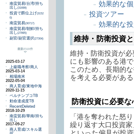
効果的な個
南蛮貿易/台湾/持ち
出し
(31699)
投資ツアー
投資で爵位上げ
(3152
0)
効果的な投
南蛮貿易
(30717)
南蛮貿易/朝鮮/持ち
出し
(27895)
維持・防衛投資
副官/副官選択
(27304)
最新の10件
維持・防衛投資が必
にも影響のある港で
2025-03-17
上級職考察/商人
このため、長期的な
2025-03-14
を考える必要がある
相場南米
2022-05-04
商人育成/東地中海
2020-11-15
ペルナンブコTB
防衛投資に必要な
勅命達成度TB
RecentDeleted
2018-10-29
「港を奪われた怒り
南蛮貿易/華南/持ち
出し
繰り返す大口投資家
2017-09-27
商人育成/スキル選
といった偏見が投資
択