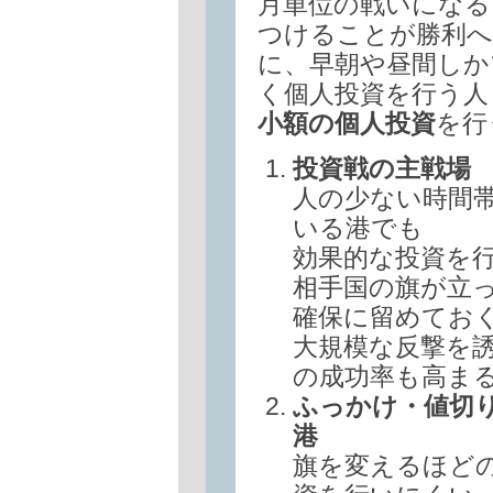
月単位の戦いになる
つけることが勝利へ
に、早朝や昼間しか
く個人投資を行う人
小額の個人投資
を行
投資戦の主戦場
人の少ない時間
いる港でも
効果的な投資を
相手国の旗が立
確保に留めてお
大規模な反撃を
の成功率も高ま
ふっかけ・値切
港
旗を変えるほど